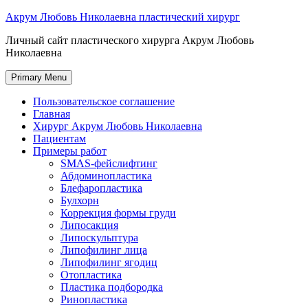
Skip
Акрум Любовь Николаевна пластический хирург
to
Личный сайт пластического хирурга Акрум Любовь
content
Николаевна
Primary Menu
Пользовательское соглашение
Главная
Хирург Акрум Любовь Николаевна
Пациентам
Примеры работ
SMAS-фейслифтинг
Абдоминопластика
Блефаропластика
Булхорн
Коррекция формы груди
Липосакция
Липоскульптура
Липофилинг лица
Липофилинг ягодиц
Отопластика
Пластика подбородка
Ринопластика