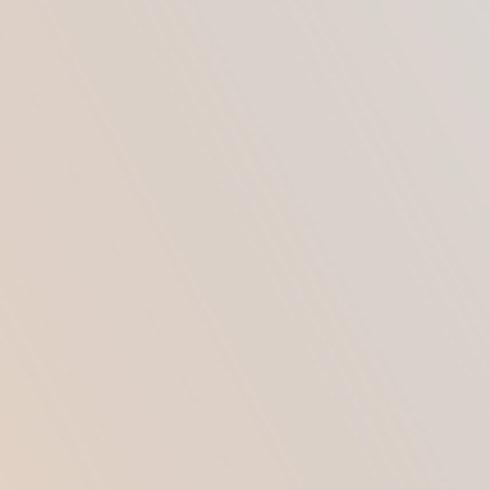
развитие фиброзной капсулярной
контрактуры
вторичное опущение молочных желез, птоз
ЗАПИСАТЬСЯ
НА КОНСУЛЬТАЦИЮ К ПЛАСТИЧЕСКОМУ
ХИРУРГУ
МОЖНО ПО ТЕЛЕФОНАМ ИЛИ НА САЙТЕ
+7 (495) 796-28-58
+7 (903) 796-28-58
WhatsApp
ЗАПИСАТЬСЯ НА ПРИЕМ