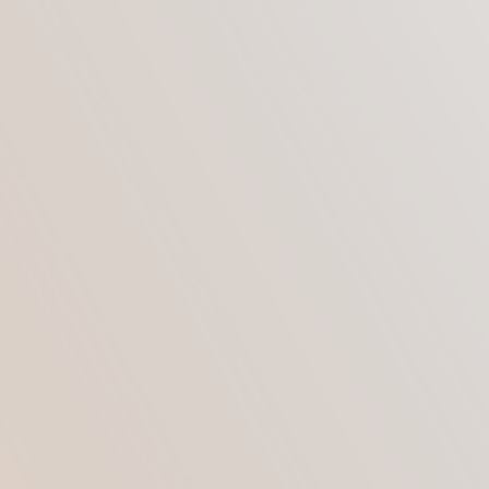
ПОВТОРНОЙ
МАММОПЛАСТИКИ?
В эстетической медицине показания для
проведения повторной операции делят на две
группы:
показания в следствии осложнений,
показания по эстетическим соображениям.
Показания к реэндопротезированию:
неудовлетворенность результатом
маммопластики по этетическим причинам
необходимость замены имплантатов после
родов
разрыв имплантатов
провисание имплантатов
смещение или вращение имплантатов