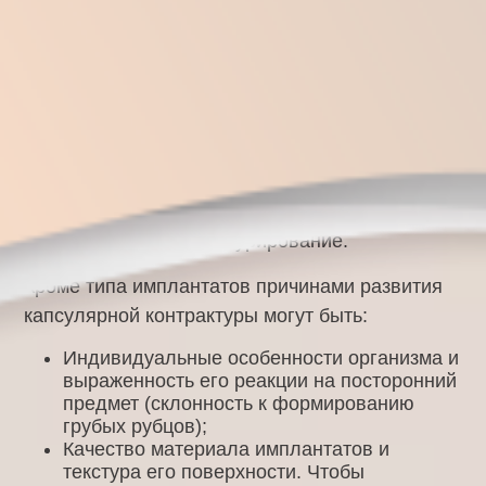
тонкая, соединительнотканная капсула, что
положительно воспринимается организмом.
Если же хирург использует имплантаты с
гладкой поверхностью, то существует риск
того, что фиброзная капсула, со временем,
будет становиться более плотной и грубой,
сдавливая имплантат и вызывая деформацию
молочных желез и контурирование.
Кроме типа имплантатов причинами развития
капсулярной контрактуры могут быть:
Индивидуальные особенности организма и
выраженность его реакции на посторонний
предмет (склонность к формированию
грубых рубцов);
Качество материала имплантатов и
текстура его поверхности. Чтобы