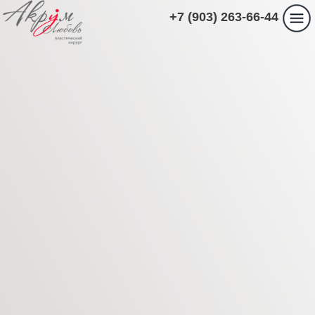
+7 (903) 263-66-44
ПАЦИЕНТАМ
РЕЭНДОПРОТЕЗИРОВА
ГРУДИ.
Главная
›
Пациентам
›
Реэндопротезирование груди.
Операция по увеличению груди является
одной из самых востребованных в
пластической хирургии. Однако, успех
операции не вечен, рано или поздно, по
разным естественным причинам результат