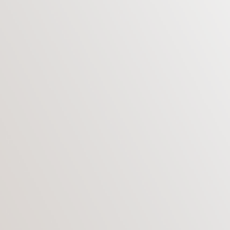
операции ухудшается. В этом случае встает
вопрос о повторной операции по увеличению
груди, т.е. необходимо выполнить
реэндопротезирование груди.
Реэндопротезирование молочных желез
является операцией по замене грудных
имплантатов. По данным социологических
опросов, многие женщины, которые перенесли