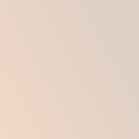
чужеродного предмета. После установки
имплантатов, в первые месяцы вокруг них
начинает формироваться капсула из
соединительной ткани.
Как правило, вокруг имплантатов последнего,
4 и 5 поколения формируется достаточно