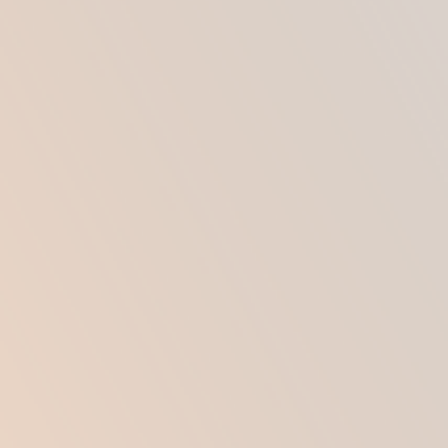
РАССМОТРИМ ПОДРОБНЕЕ
НЕКОТОРЫЕ ИЗ ПОКАЗАНИЙ.
1. Фиброзная капсулярная контрактура
Развитие фиброзной капсулярной контрактуры
является наиболее частым показанием к
проведению повторной операции.
Капсулярная контрактура, или констриктивный
фиброз возникает в результате формирования
плотной грубой фиброзной ткани вокруг
имплантата.
По данным исследований 25-50% всех случаев
удаления имплантатов, происходит именно по
этой причине. Образование констриктивного
фиброза вызывает наличие имплантата, как