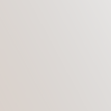
операцию увеличения груди, стали чувствовать
себя намного уверенней, харизматичнее,
привлекательней и в случае необходимости,
готовы к повторной операции.
К сожалению, удовлетворительный результат
операции и желание пациентки поставить
имплантаты большего размера, не всегда
являются причиной повторной операции. В
ряде случаев, реэндопротезирование может
потребоваться совсем по другим причинам.
КАКИЕ ЖЕ СУЩЕСТВУЮТ
ПОКАЗАНИЯ К
ПРОВЕДЕНИЮ