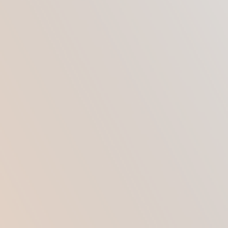
первую очередь, помогает избежать риски
осложнений, которые могут появиться после
общего наркоза.
Ее действие направлено на блокирование
нервных импульсов, что позволяет
добиться потери временной
чувствительности век.
До проведения операции вместе с
анестетиками назначают седативную терапию,
которая позволяет полностью устранить
тревожность и расслабиться.
ПРЕИМУЩЕСТВА
При проведении местной анестезии риск