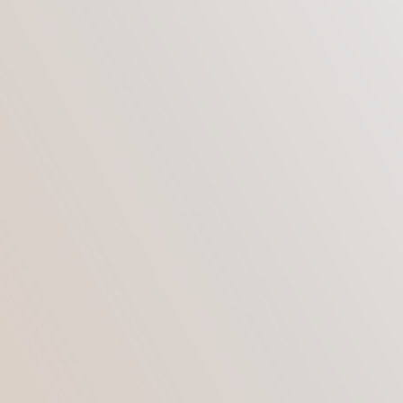
под местной анестезией, так и при помощи
медикаментозного сна.
Анестезиологи утверждают, что проведение
операции под местным обезболиванием
более уместно, чем применение
медикаментозного сна, но только в том
случае, если хирургическое вмешательство
проводится на одно из век — верхнее или
нижнее.
Кроме этого, на выбор вида наркоза будет
влиять сложность проводимой операции.
ЦЕЛЬ
Местная анестезия при блефаропластике, в