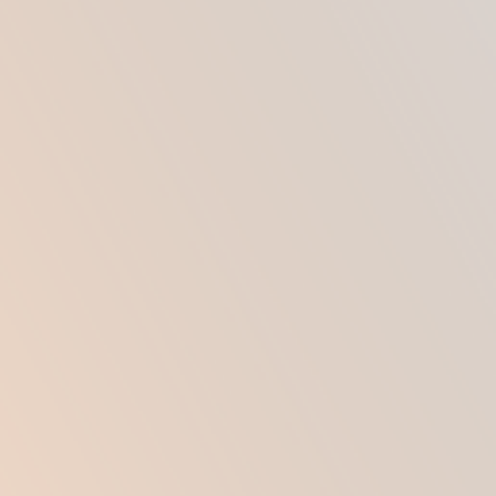
развития осложнений сводится к минимуму.
Уже через несколько часов пациент может
покинуть стационар, тогда как при общем
наркозе понадобится находиться в течение
суток под присмотром медперсонала.
Период реабилитации с применением местных
обезболивающих займет меньше времени, в
отличие от медикаментозного сна, и примерно
через 10 дней пациент сможет практически
полностью вернуться к привычному образу
жизни.
КОГДА АКТУАЛЬНО
ПРИМЕНЯТЬ ОБЩИЙ
НАРКОЗ