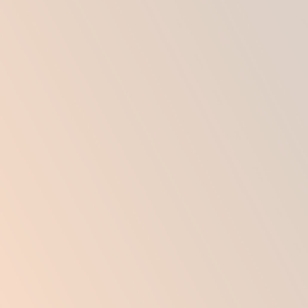
При трансконъюктивальной эстетической
пластике обязательно проводится общий
наркоз, так как разрез делается с
внутренней стороны век.
При выполнении пластики верхнего и нижнего
века одновременно, хирурги все же
рекомендуют прибегнуть к медикаментозному