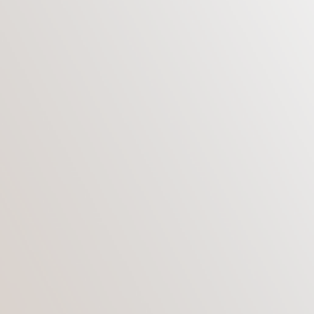
коррекцию верхних и нижних век. При
проведении пластической операции убираются
мешки под глазами и нависающие веки.
Хирургическое вмешательство проводят как