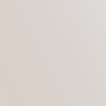
ПОЧЕМУ ПОЯВЛЯЕТСЯ
Так называемый второй подбородок может
появляться как у мужчин, так и у женщин по
таким причинам:
Возрастные изменения (у людей старше
сорока лет сильно теряется упругость и
эластичность кожи, что приводит к ее
провисанию).
Начиная примерно с сорокалетнего
возраста, в организме человека начинают
замедляться обменные процессы, что
приводит к скоплению жира в разных
частях тела, в том числе и в зоне
подбородка.
Наследственная предрасположенность
к данному дефекту.