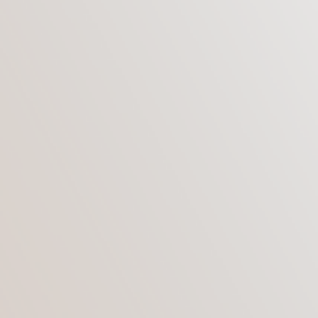
ЧТО ЭТО ЗА ОПЕРАЦИЯ
Липосакция являет собой хирургическую
операцию, которая предназначена для
удаления лишней жировой массы. Она может
проводиться на разных частях тела, как
мужчинам, так и женщинам.
Благодаря современным методикам медики
могут проводить липосакцию разными
способами, оказывая минимальную
травматизацию мягким тканям.
Из-за множества плюсов такой операции и ее
эффективности липосакция становиться все
более популярной с каждым годом.