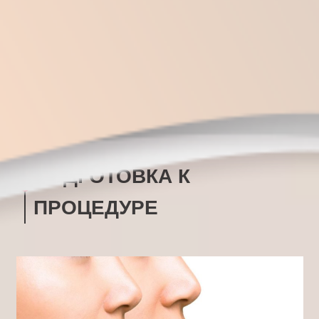
Ослабленность организма после недавно
перенесенной операции.
Период после перенесенного инсульта или
инфаркта.
Нестабильное психоэмоциональное
состояние и депрессия.
Гепатит и прочие болезни печени.
Ослабленный иммунитет.
Туберкулез.
Почечная недостаточность.
ПОДГОТОВКА К
ПРОЦЕДУРЕ