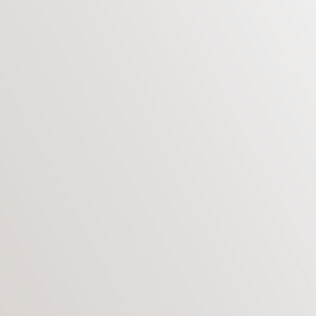
подбородка имеет свои особенности, которые
немного отличаются от традиционной пластики
живота. Рассмотрим стоимость данной
процедуры, правила подготовки к ней,
последствия и результаты.