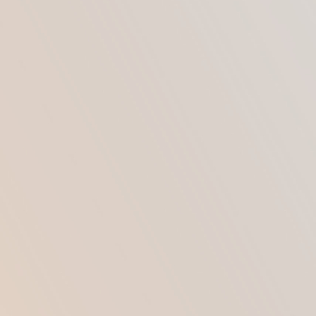
Нарушение в гормональной системе.
Нарушение некоторых функций организма
у молодых людей также может приводить к
образованию второго подбородка.
СУЩЕСТВУЮТ ЛИ
ПОКАЗАНИЯ
Прямыми показаниями к проведению
липосакции подбородка являются:
обильное отложение жира в зоне
подбородка;
провисание кожи на подбородке;
общее ожирение организма;
утолщение зоны подбородка;
недовольство пациента внешним видом
шеи и подбородка;
наличие дефектов и ожирения на