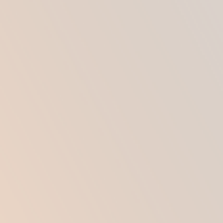
подбородке, связанных с травмой.
ПРОТИВОПОКАЗАНИЯ
Липосакция подбородка может проводиться
далеко не всем. Обосновано это тем, что она
имеет много ограничений, при которых
человеку сложно будет переносить данное