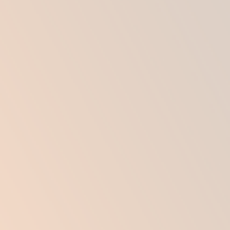
хирургическое вмешательство.
Противопоказаниями к проведению
липосакции подбородка являются:
Период беременности грудного
вскармливания.
Сахарный диабет 1 и 2 типа.
ВИЧ-инфекция.
Онкологические патологии.
Гипертония.
Нарушения в ЦНС.
Наличие острых болезней крови и ЖКТ
(язва желудка, панкреатит).
Нарушение свертываемости крови.
Наличие воспаления в организме.
Наличие кардиостимуляторов.
Острая или хроническая сердечная
недостаточность.
Различные болезни сердца (аритмия,
тахикардия и т.д.).