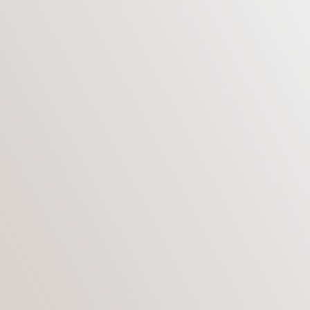
Борьба с возрастными изменениями,
анатомическими несовершенствами внешности
— сложная задача. Добиться желаемых
результатов безоперационными способами
получается не всегда. Выполнять сложные,
травматичные вмешательства решаются
немногие. «Золотой серединой» врачи
признают липофилинг лица. Операция
обладает высокой эффективностью,
безопасностью, минимальной
травматичностью, результат отличается
естественностью. Чтобы решиться на
процедуру, необходимо ознакомиться с
тонкостями ее проведения.