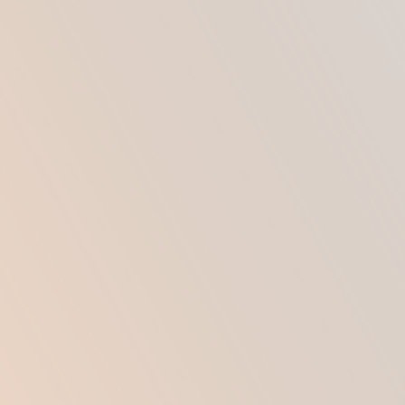
прекрасно приживается на новом месте.
Впоследствии жир группируется, заполняется
капиллярной сеткой, капсулы полностью
приживаются.
ПОКАЗАНИЯ К
ПРОВЕДЕНИЮ
Процедура показана тем, кто стремится
смягчить очертания лица.
Воздействие часто
выполняют после резкого или существенного
похудения. Операция полезна обладателям
асимметричного, узкого лица. Липофилингом
часто корректируют возрастные изменения.
Косметологи советуют пациентам обратить
внимание на методику при: