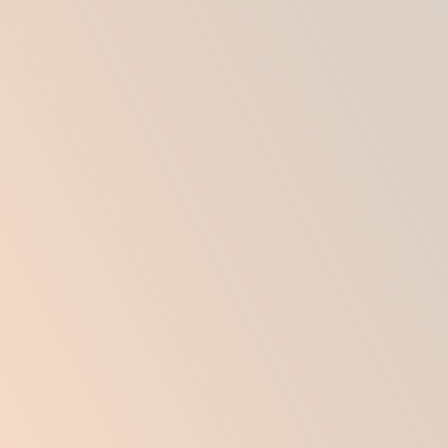
угловатых чертах, гемиатрофии лица;
шрамах, рубцах;
ухудшении четкости овала;
впалых щеках;
глубоко очерченной слезной линии;
образовании возрастных дефектов
(морщины, складки).
ЗАПИСАТЬСЯ
НА КОНСУЛЬТАЦИЮ К ПЛАСТИЧЕСКОМУ
ХИРУРГУ
МОЖНО ПО ТЕЛЕФОНАМ ИЛИ НА САЙТЕ
+7 (495) 796-28-58
+7 (903) 796-28-58
WhatsApp