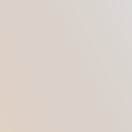
Липофилинг причисляют к пластическим
операциям.
Процедура предполагает борьбу
с различными дефектами с помощью
собственного материала пациента —
жира.
Вещество забирается с помощью
специальной аппаратуры. Используют
жировые запасы в местах скопления с
наибольшей рыхлостью: живот, внутренняя
часть бедер. Здесь утрата материала не
скажется негативными последствиями.
Забранный жир проходит определенную
очистку. С помощью канюли вещество вводят в
области, требующие коррекции. Собственный
жир пациента заполняет пустоты, исправляя
асимметрию, разглаживая складки кожи,
провалы, недостатки контуров. Материал