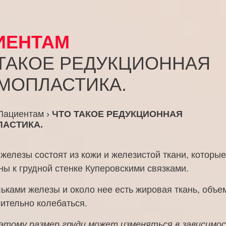
ИЕНТАМ
 ТАКОЕ РЕДУКЦИОННАЯ
МОПЛАСТИКА.
Пациентам
›
ЧТО ТАКОЕ РЕДУКЦИОННАЯ
АСТИКА.
елезы состоят из кожи и железистой ткани, которые
ы к грудной стенке Куперовскими связками.
ками железы и около нее есть жировая ткань, объе
ительно колебаться.
этому размер груди может изменяться в зависимо