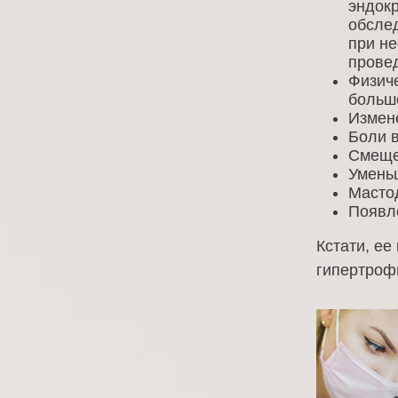
эндок
обслед
при не
прове
Физиче
большо
Измене
Боли в
Смеще
Уменьш
Масто
Появле
Кстати, ее
гипертрофи