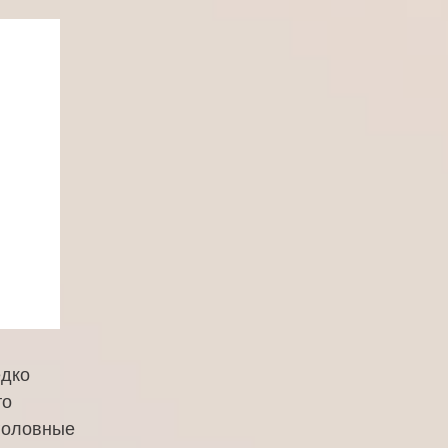
едко
то
 головные