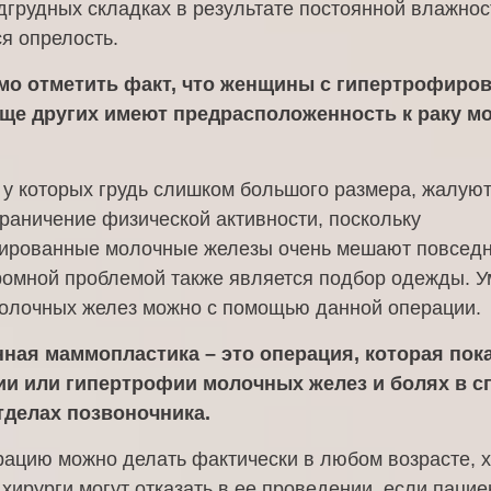
дгрудных складках в результате постоянной влажнос
я опрелость.
мо отметить факт, что женщины с гипертрофиро
ще других имеют предрасположенность к раку м
у которых грудь слишком большого размера, жалуют
раничение физической активности, поскольку
ированные молочные железы очень мешают повсед
ромной проблемой также является подбор одежды. 
олочных желез можно с помощью данной операции.
ная маммопластика – это операция, которая пок
и или гипертрофии молочных желез и болях в с
делах позвоночника.
рацию можно делать фактически в любом возрасте, 
хирурги могут отказать в ее проведении, если пацие