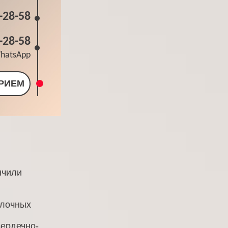
-28-58
-28-58
hatsApp
ПРИЕМ
нчили
олочных
сердечно-