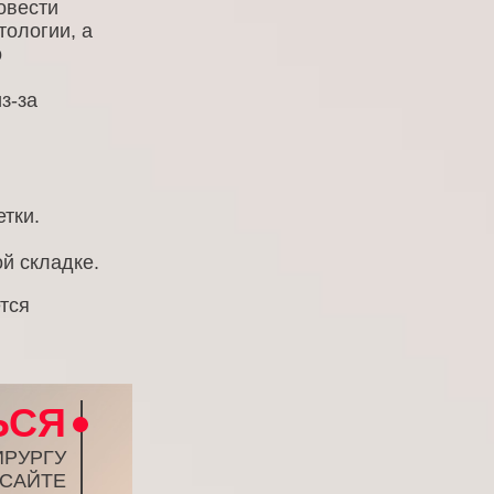
овести
ологии, а
о
з-за
тки.
й складке.
ется
ЬСЯ
ИРУРГУ
 САЙТЕ