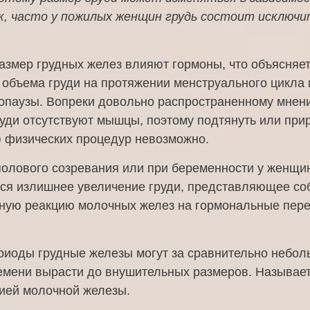
к, часто у пожилых женщин грудь состоит исключи
азмер грудных желез влияют гормоны, что объясняе
 объема груди на протяжении менструального цикла 
опаузы. Вопреки довольно распространенному мнен
уди отсутствуют мышцы, поэтому подтянуть или прир
 физических процедур невозможно.
полового созревания или при беременности у женщи
ся излишнее увеличение груди, представляющее со
ную реакцию молочных желез на гормональные пер
ериоды грудные железы могут за сравнительно небо
емени вырасти до внушительных размеров. Называет
ией молочной железы.