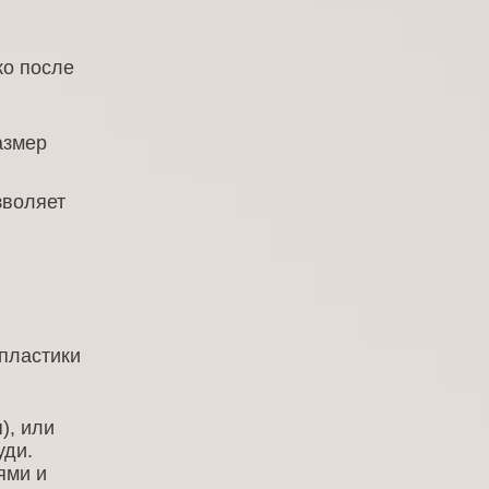
ко после
азмер
зволяет
пластики
), или
уди.
ями и