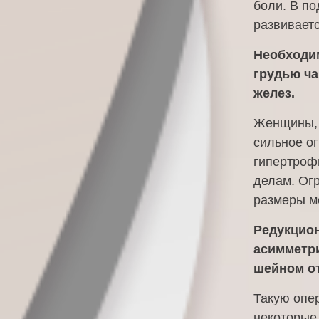
боли. В по
развиваетс
Необходи
грудью ча
желез.
Женщины, 
сильное ог
гипертроф
делам. Ог
размеры м
Редукцион
асимметри
шейном от
Такую опе
некоторые 