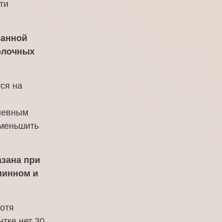
ти
ванной
олочных
ся на
невным
Уменьшить
азана при
пинном и
хотя
нтке нет 30