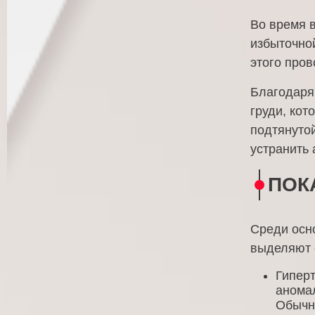
Во время 
избыточной
этого пров
Благодаря
груди, кот
подтянутой
устранить 
ПОК
Среди осн
выделяют
Гиперт
аномал
Обычн