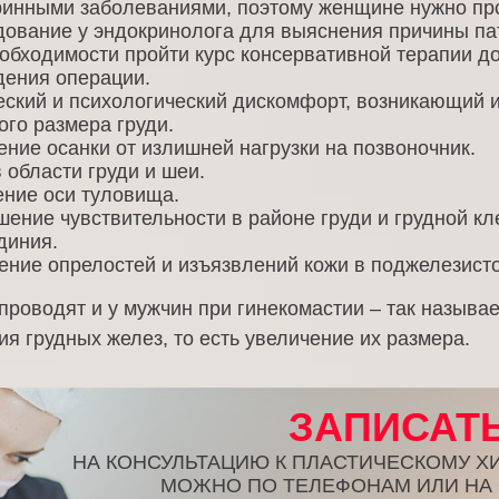
ринными заболеваниями, поэтому женщине нужно пр
ование у эндокринолога для выяснения причины пат
обходимости пройти курс консервативной терапии д
дения операции.
ский и психологический дискомфорт, возникающий и
го размера груди.
ние осанки от излишней нагрузки на позвоночник.
 области груди и шеи.
ние оси туловища.
ение чувствительности в районе груди и грудной кле
диния.
ние опрелостей и изъязвлений кожи в поджелезисто
 проводят и у мужчин при гинекомастии – так называ
я грудных желез, то есть увеличение их размера.
ЗАПИСАТ
НА КОНСУЛЬТАЦИЮ К ПЛАСТИЧЕСКОМУ Х
МОЖНО ПО ТЕЛЕФОНАМ ИЛИ НА