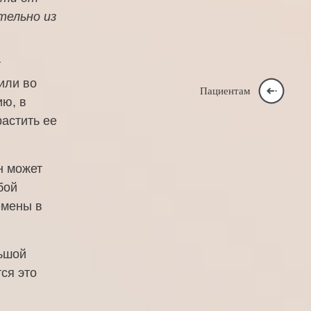
тельно из
т
или во
Пациентам
ию, в
астить ее
н может
бой
емены в
льшой
ся это