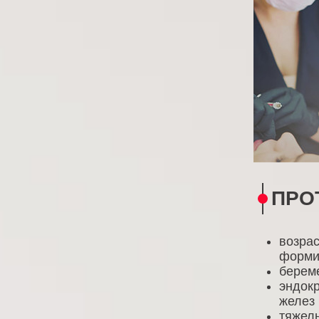
ПРО
возрас
форми
береме
эндок
желез 
тяжелы