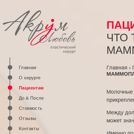
ПАЦ
ЧТО
МАМ
Главная
›
Главная
МАММОПЛ
О хирурге
Пациентам
Молочные ж
До & После
прикреплен
Стоимость
Между доль
Отзывы
может знач
Контакты
Именно по