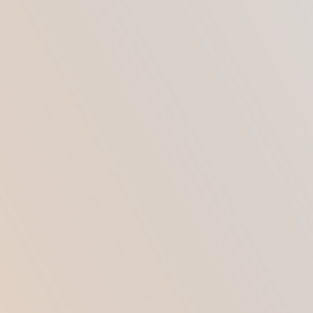
ПРИЧИНЫ, КОТОРЫЕ
ПРИВОДЯТ К УХУДШЕНИЮ
ВНЕШНЕГО ВИДА ТЕЛА
Одной из основных причин, по которым
пациенты вынуждены обращаться к
пластическим хирургам, является
радикальное похудение.
Речь здесь не идет о том, чтобы похудеть на
три-пять кг. Обычно значительное опущение
кожи является следствием «расставания» с 7-
10-15 кг и более.
Второй по значимости причиной,