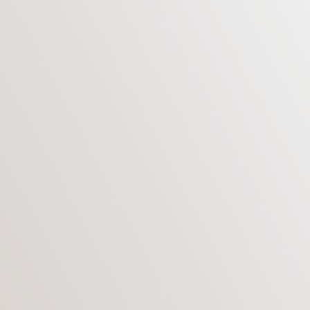
АБДОМИНОПЛАСТИКА
Абдоминопластика – это одна из пяти
наиболее популярных пластических операций
в мире. Она же до сих пор остается одной их
наиболее сложных с технической точки зрения,
так как работать пластическому хирургу
приходится и с кожей, и с подкожной жировой
клетчаткой, и с мышцами, и с расхождением
мышц передней брюшной стенки (диастазом), и
с возможными грыжевыми выпячиваниями,
которые бывают в данной области.