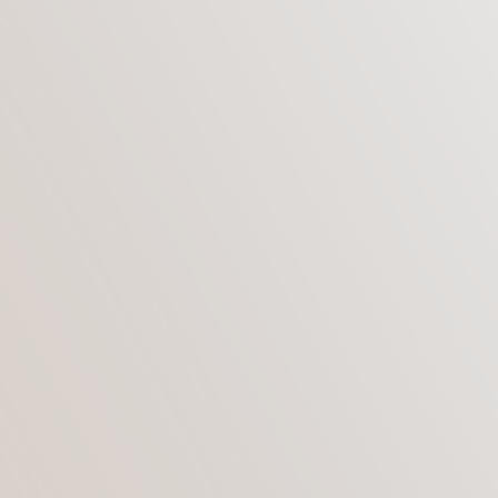
Целью абдоминопластики является
восстановление идеальных пропорций
живота, боков и нижней части грудной
клетки.
КАКИЕ ОНИ, ИДЕАЛЬНЫЕ
ПРОПОРЦИИ?