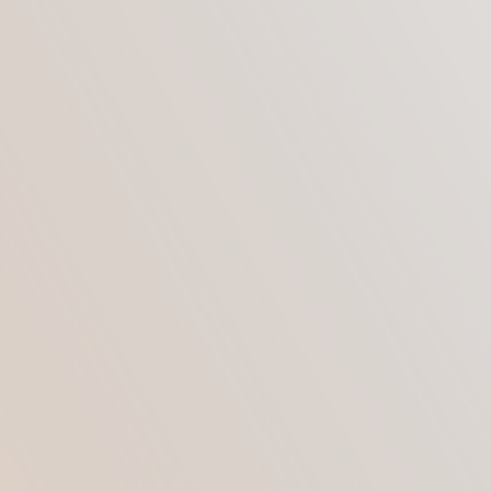
Передняя брюшная стенка эластичная и
упругая.
Контуры живота мягкие, ниже пупка линия
живота незначительно выступает, выше –
слегка западает.
Нечетко обозначена вертикальная
бороздка, которая анатомически
соответствует промежутку между мышцами
живота справа и слева.
В паховой области живот плоский, кожа
плотная.
Боковые линии создают выраженную
талию.