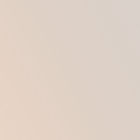
приводящей к значительному ухудшению
внешнего вида живота, является
беременность.
Тут кроме перерастяжения кожи в области
живота частыми жалобами являются растяжки
и расхождение прямых мышц живота (диастаз).
Также после беременности не всем нравится
выступающий пупок, который может
вправиться, а может так и остаться
деформированным.
Также среди причин можно назвать возрастные
изменения, происходящие в коже, нарушение
гормонального баланса, особенности
конституции, когда отмечается усиленное
отложение жира именно в области живота,