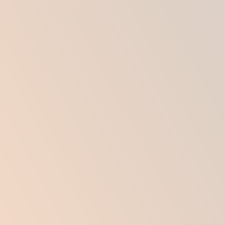
последствия операций и некоторые другие.
ЗАПИСАТЬСЯ
НА КОНСУЛЬТАЦИЮ К ПЛАСТИЧЕСКОМУ
ХИРУРГУ
МОЖНО ПО ТЕЛЕФОНАМ ИЛИ НА САЙТЕ
+7 (495) 796-28-58
+7 (903) 796-28-58
WhatsApp
ЗАПИСАТЬСЯ НА ПРИЕМ
ВИДЫ